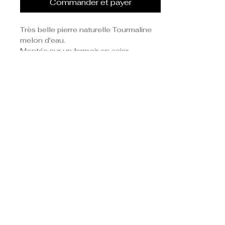
Commander et payer
Très belle pierre naturelle Tourmaline
melon d'eau.
Montée sur un fermoir en acier
inoxydable couleur argent ou plaqué
or.
DÉTAILS DE L'ARTICLE
Taille de la pierre : 12 x 8 mm
L'acier inoxydable
de nos
Longueur totale : 3 cm
bijoux
résiste à l'eau douce et est
hypoallergénique.
Suivez-nous sur les
réseaux sociaux
Politique de confidentialité
Cookies
Mentions légales