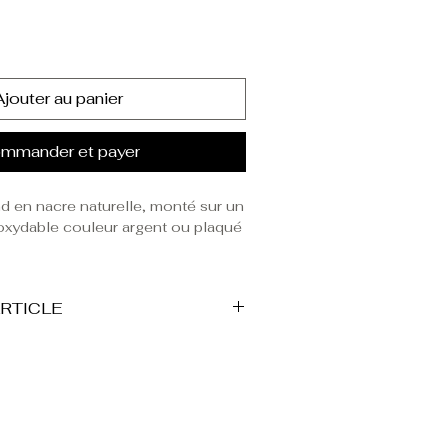
Ajouter au panier
mmander et payer
nd en nacre naturelle, monté sur un
noxydable couleur argent ou plaqué
 chaine de la collection À
ARTICLE
le
de nos bijoux
résiste à
 : 10 mm
 hypoallergénique.
endant : 2,8 cm