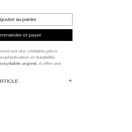
Ajouter au panier
mmander et payer
orel est une véritable pièce
sophistication et durabilité.
noxydable argent
, il offre une
 et une résistance optimale pour
 au quotidien.
ARTICLE
e
apporte du caractère et une
le
de ce bijou est
é, tandis que la médaille gravée
un message universel d'amour et
 longue vie à vos bijoux,
nseils d'entretien.
nsé pour s’adapter à tous les
porté seul pour un look minimaliste
res bijoux pour un effet superposé