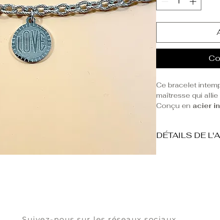
Co
Ce bracelet intemp
maîtresse qui allie 
Conçu en
acier i
brillance discrète
vous accompagner
DÉTAILS DE L'
Sa
maille texturé
L'acier inoxydab
touche d'originalit
hypoallergénique.
"Love" symbolise 
Pour assurer une
de connexion.
consultez nos co
Ce bracelet est pe
styles, qu’il soit 
ou associé à d’aut
Suivez-nous sur les réseaux sociaux
tendance.