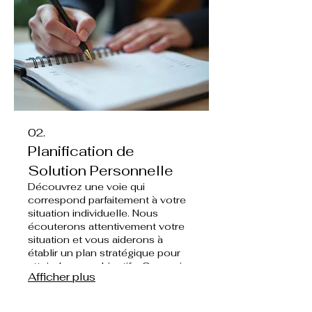
avec des mises à jour régulières
et une communication claire.
02.
Planification de
Solution Personnelle
Découvrez une voie qui
correspond parfaitement à votre
situation individuelle. Nous
écouterons attentivement votre
situation et vous aiderons à
établir un plan stratégique pour
atteindre vos objectifs. Ce service
Afficher plus
est conçu pour apporter de la
clarté et une feuille de route
réalisable, adaptée