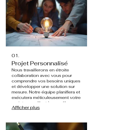
01.
Projet Personnalisé
Nous travaillerons en étroite
collaboration avec vous pour
comprendre vos besoins uniques
et développer une solution sur
mesure. Notre équipe planifiera et
exécutera méticuleusement votre
projet, en veillant à ce qu'il
Afficher plus
atteigne vos objectifs spécifiques
et dépasse vos attentes.
Attendez-vous à un processus
fluide, du concept à la réalisation,