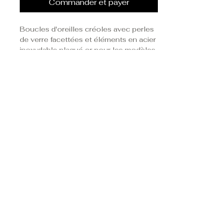
Commander et payer
Boucles d'oreilles créoles avec perles
de verre facettées et éléments en acier
inoxydable plaqué or pour les modèles
rouge et marron et acier inoxydable
argent pour le modèle gris.
DÉTAILS DE L'ARTICLE
Diamètre : 35 mm
L'acier inoxydable de nos bijoux est
hypoallergénique.
Ces boucles d'oreilles sont livrées
Pour assurer une longue vie à vos
dans leur petit pochon 101 Jaspes.
bijoux, consultez nos conseils
d'entretien.
Suivez-nous sur les
réseaux sociaux
Politique de confidentialité
Cookies
Mentions légales